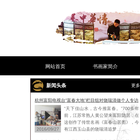
网站首页
书画家简介
新闻头条
更多
杭州富阳电视台“富春大地”栏目组对饶瑞清做个人专访
“天下佳山水，古今推富春。”700多年
前，江苏常熟人黄公望来富阳隐居，在
这创作了传世名画《富春山居图》，今
2016/09/27
有江西玉山县的饶瑞清追梦……