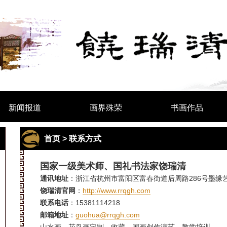
新闻报道
画界殊荣
书画作品
首页
>
联系方式
国家一级美术师、国礼书法家饶瑞清
通讯地址
：浙江省杭州市富阳区富春街道后周路286号墨缘艺术
饶瑞清官网
：
http://www.rrqgh.com
联系电话
：15381114218
邮箱地址
：
guohua@rrqgh.com