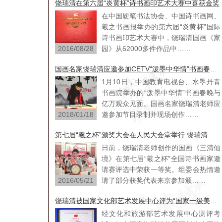
饶瑞清在第六届“炎黄杯”诗书画印艺术大赛中喜获金奖
在中国硬笔书法协会、中国诗书画网、
羲之书画报举办的第六届“炎黄杯”国际
诗书画印艺术大赛中，饶瑞清国画《家
2016/08/28
园》从62000多件作品中……
国画名家饶瑞清应邀参加CETV“泼墨中华情”书画春晚节目录制
1月10日，中国教育电视台、水墨丹青
书画院举办的“泼墨中华情”书画春晚与
亿万观众见面。国画名家饶瑞清老师应
2018/01/18
邀参加节目录制并现场创作……
第七届“羲之杯”颁奖大会在人民大会堂举行 饶瑞清老师荣获一等奖
日前，饶瑞清老师创作的国画《三清仙
境》在第七届“羲之杯”全国诗书画家邀
请赛评选中荣获一等奖。组委会热情邀
2016/05/21
请了部分获奖代表来京参加颁……
饶瑞清被国家文化部艺术发展中心评为“国家一级美术师”
经文化和旅游部艺术发展中心测评考