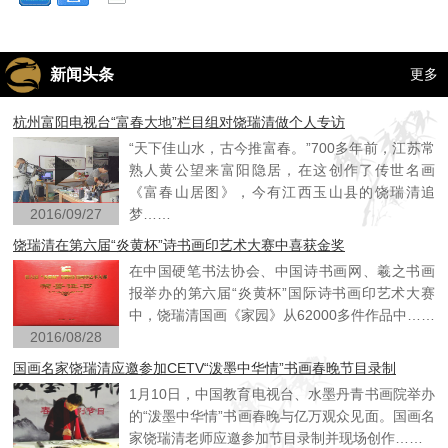
新闻头条
更多
杭州富阳电视台“富春大地”栏目组对饶瑞清做个人专访
“天下佳山水，古今推富春。”700多年前，江苏常
熟人黄公望来富阳隐居，在这创作了传世名画
《富春山居图》，今有江西玉山县的饶瑞清追
2016/09/27
梦……
饶瑞清在第六届“炎黄杯”诗书画印艺术大赛中喜获金奖
在中国硬笔书法协会、中国诗书画网、羲之书画
报举办的第六届“炎黄杯”国际诗书画印艺术大赛
中，饶瑞清国画《家园》从62000多件作品中……
2016/08/28
国画名家饶瑞清应邀参加CETV“泼墨中华情”书画春晚节目录制
1月10日，中国教育电视台、水墨丹青书画院举办
的“泼墨中华情”书画春晚与亿万观众见面。国画名
家饶瑞清老师应邀参加节目录制并现场创作……