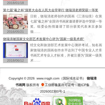
2018/01/18
第七届“羲之杯”颁奖大会在人民大会堂举行 饶瑞清老师荣获一等奖
日前，饶瑞清老师创作的国画《三清仙境》在第
七届“羲之杯”全国诗书画家邀请赛评选中荣获一等
奖。组委会热情邀请了部分获奖代表来京参加
2016/05/21
颁……
饶瑞清被国家文化部艺术发展中心评为“国家一级美术师”
经文化和旅游部艺术发展中心测评考试，知名画
家饶瑞清的国画创作水平达到了中国专业人才库
书画艺术专业人才标准，并被注册为“国家一级美
2018/06/12
术……
Copyright © 2026 www.rrqgh.com（
国际域名证书
）
饶瑞清
书画网
版权所有
工信部备案许可证号：赣ICP备
2026002300号-1