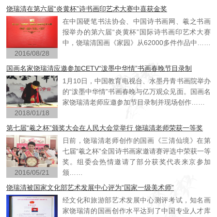
饶瑞清在第六届“炎黄杯”诗书画印艺术大赛中喜获金奖
在中国硬笔书法协会、中国诗书画网、羲之书画
报举办的第六届“炎黄杯”国际诗书画印艺术大赛
中，饶瑞清国画《家园》从62000多件作品中……
2016/08/28
国画名家饶瑞清应邀参加CETV“泼墨中华情”书画春晚节目录制
1月10日，中国教育电视台、水墨丹青书画院举办
的“泼墨中华情”书画春晚与亿万观众见面。国画名
家饶瑞清老师应邀参加节目录制并现场创作……
2018/01/18
第七届“羲之杯”颁奖大会在人民大会堂举行 饶瑞清老师荣获一等奖
日前，饶瑞清老师创作的国画《三清仙境》在第
七届“羲之杯”全国诗书画家邀请赛评选中荣获一等
奖。组委会热情邀请了部分获奖代表来京参加
2016/05/21
颁……
饶瑞清被国家文化部艺术发展中心评为“国家一级美术师”
经文化和旅游部艺术发展中心测评考试，知名画
家饶瑞清的国画创作水平达到了中国专业人才库