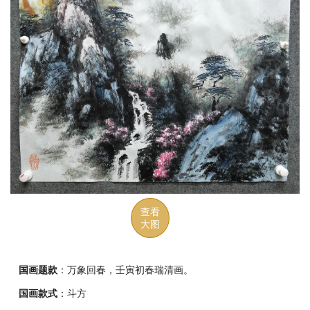
查看
大图
国画题款
：万象回春，壬寅初春瑞清画。
国画款式
：斗方