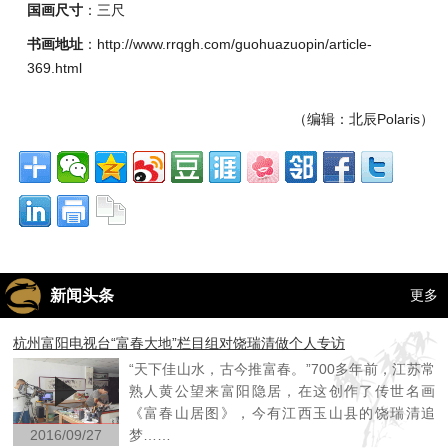
国画尺寸
：三尺
书画地址
：http://www.rrqgh.com/guohuazuopin/article-
369.html
（编辑：北辰Polaris）
新闻头条
更多
杭州富阳电视台“富春大地”栏目组对饶瑞清做个人专访
“天下佳山水，古今推富春。”700多年前，江苏常
熟人黄公望来富阳隐居，在这创作了传世名画
《富春山居图》，今有江西玉山县的饶瑞清追
2016/09/27
梦……